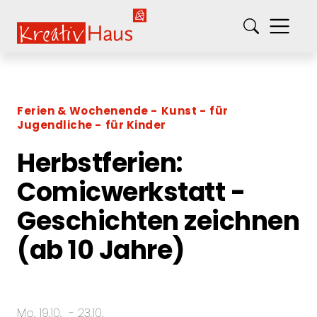
springe zum Hauptinhalt
Kreativ-Haus e.V.
Ferien & Wochenende
Kunst
für
Jugendliche
für Kinder
Herbstferien:
Comicwerkstatt -
Geschichten zeichnen
(ab 10 Jahre)
Mo. 19.10.
- 23.10.