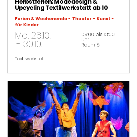
Herbstferien: Modedesign &
Upcycling Textilwerkstatt ab 10
Ferien & Wochenende
Theater
Kunst
für Kinder
Mo. 26.10.
09:00 bis 13:00
Uhr
- 30.10.
Raum 5
Textilwerkstatt
mehr erfahren