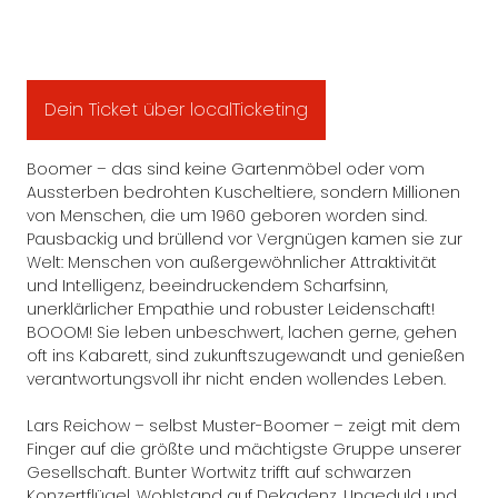
Dein Ticket über localTicketing
Boomer – das sind keine Gartenmöbel oder vom
Aussterben bedrohten Kuscheltiere, sondern Millionen
von Menschen, die um 1960 geboren worden sind.
Pausbackig und brüllend vor Vergnügen kamen sie zur
Welt: Menschen von außergewöhnlicher Attraktivität
und Intelligenz, beeindruckendem Scharfsinn,
unerklärlicher Empathie und robuster Leidenschaft!
BOOOM! Sie leben unbeschwert, lachen gerne, gehen
oft ins Kabarett, sind zukunftszugewandt und genießen
verantwortungsvoll ihr nicht enden wollendes Leben.
Lars Reichow – selbst Muster-Boomer – zeigt mit dem
Finger auf die größte und mächtigste Gruppe unserer
Gesellschaft. Bunter Wortwitz trifft auf schwarzen
Konzertflügel. Wohlstand auf Dekadenz, Ungeduld und