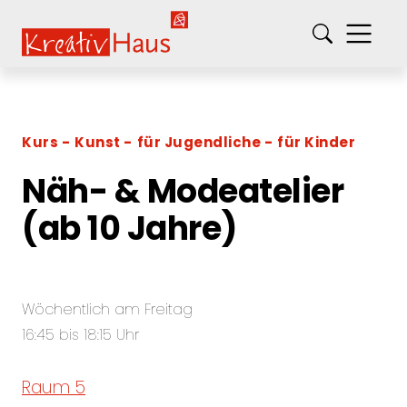
springe zum Hauptinhalt
Kreativ-Haus e.V.
Kurs
Kunst
für Jugendliche
für Kinder
Näh- & Modeatelier
(ab 10 Jahre)
Wöchentlich am Freitag
16:45 bis 18:15 Uhr
Raum 5